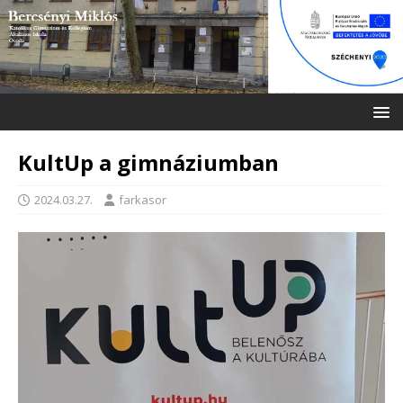
KultUp a gimnáziumban
2024.03.27.
farkasor