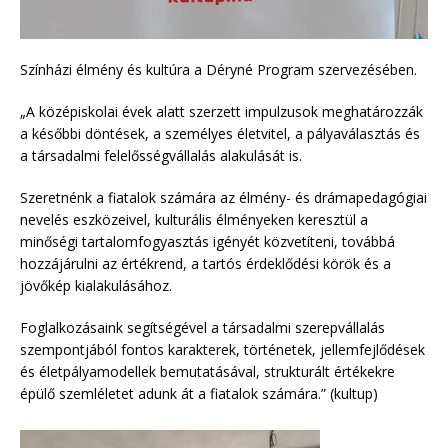
Színházi élmény és kultúra a Déryné Program szervezésében.
„A középiskolai évek alatt szerzett impulzusok meghatározzák
a későbbi döntések, a személyes életvitel, a pályaválasztás és
a társadalmi felelősségvállalás alakulását is.
Szeretnénk a fiatalok számára az élmény- és drámapedagógiai
nevelés eszközeivel, kulturális élményeken keresztül a
minőségi tartalomfogyasztás igényét közvetíteni, továbbá
hozzájárulni az értékrend, a tartós érdeklődési körök és a
jövőkép kialakulásához.
Foglalkozásaink segítségével a társadalmi szerepvállalás
szempontjából fontos karakterek, történetek, jellemfejlődések
és életpályamodellek bemutatásával, strukturált értékekre
épülő szemléletet adunk át a fiatalok számára.” (kultup)