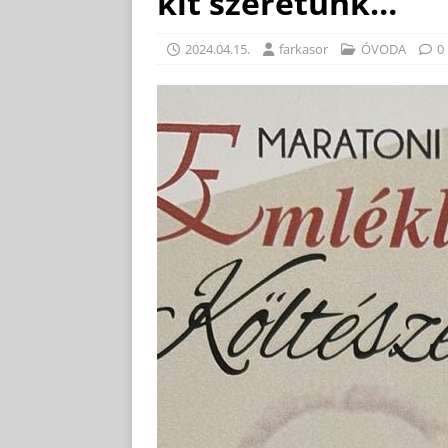
kit szeretünk…”
2024.04.15.
farkasor
ÓVODA
0