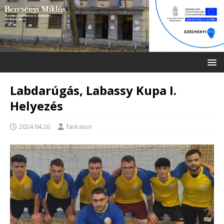
Labdarúgás, Labassy Kupa I.
Helyezés
2024.04.26.
farkasor