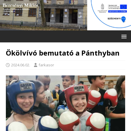
Ökölvívó bemutató a Pánthyban
2024.06.02.
farkasor