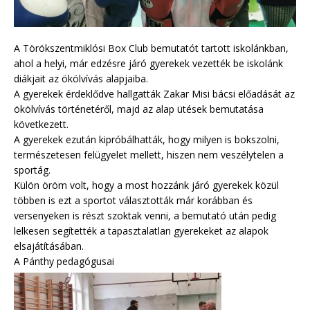
A Törökszentmiklósi Box Club bemutatót tartott iskolánkban,
ahol a helyi, már edzésre járó gyerekek vezették be iskolánk
diákjait az ökölvívás alapjaiba.
A gyerekek érdeklődve hallgatták Zakar Misi bácsi előadását az
ökölvívás történetéről, majd az alap ütések bemutatása
következett.
A gyerekek ezután kipróbálhatták, hogy milyen is bokszolni,
természetesen felügyelet mellett, hiszen nem veszélytelen a
sportág.
Külön öröm volt, hogy a most hozzánk járó gyerekek közül
többen is ezt a sportot választották már korábban és
versenyeken is részt szoktak venni, a bemutató után pedig
lelkesen segítették a tapasztalatlan gyerekeket az alapok
elsajátításában.
A Pánthy pedagógusai