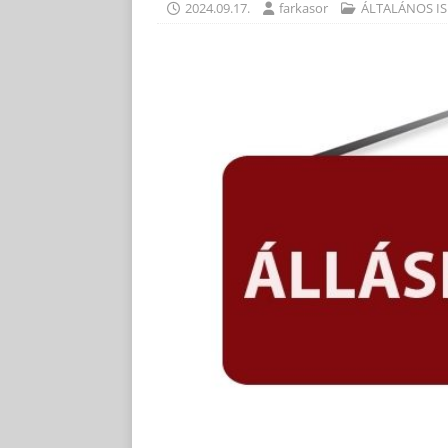
2024.09.17.
farkasor
ÁLTALÁNOS IS