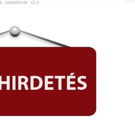
K.
,
GIMNÁZIUM
0