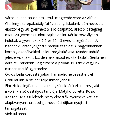
Városunkban hatodjára került megrendezésre az Alföld
Challenge terepakadály futóverseny. Iskolánk idén nevezett
először egy 30 gyermekből álló csapatot, akikből betegség
miatt 24 gyermek tudott rajthoz állni. Két korosztályban
indultak a gyermekek 7-9 és 10-13 éves kategóriában. A
kisebbek versenye igazi élményfutás volt. A nagyobbaknak
komoly akadályokkal kellett megbirkóznia. Minden induló
jelesre vizsgázott küzdeni akarásból és kitartásból. Senki nem
adta fel, mindenki végig ment a pályán. Büszkék vagyunk
minden induló gyermekre.
Ökrös Leila korosztályában harmadik helyezést ért el.
Gratulálunk, a szuper teljesítményéhez!
Elhoztuk a legfiatalabb versenyzőnek járó elismerést, aki
iskolánk első osztályos tanulója Matykó Loretta Róza.
Köszönjük a szülőknek, hogy elhozták gyermekeiket, az
alapítványunknak pedig a nevezési díjban nyújtott
támogatását!
Vígh Julianna