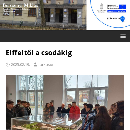
Eiffeltől a csodákig
2025.02.19.
farkasor