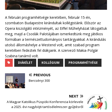
A februári programhétvége keretében, február 15-én,
szombaton Budapestre kirándultak kollégistáink. Először az
Opera kiszolgáló intézményét, az Eiffel Műhelyházat látogattuk
meg, majd a Csodák Palotájában ismerkedtünk meg játékos
formában a természettudományos tantárgyakkal. A kirándulás
utolsó állomáshelye a Westend volt, amit szabad program
keretében fedeztek fel diákjaink. A szervező Makia-Polgár
Szabina tanárnő volt.
DIÁKÉLET
KOLLÉGIUM
PROGRAMHÉTVÉGE
PREVIOUS
Bercsényi 300
NEXT
A Magyar Katolikus Püspöki Konferencia körlevele
a 2025. évi nagyböjti tartósélelmiszer-gyűjtésről