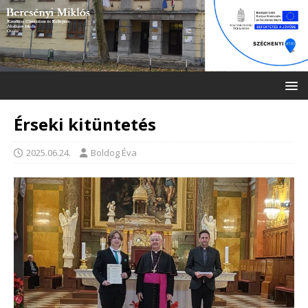
Érseki kitüntetés
2025.06.24.
Boldog Éva