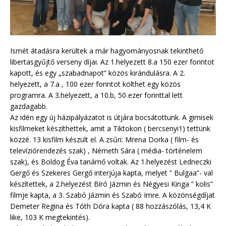
Ismét átadásra kerültek a már hagyományosnak tekinthető
libertasgyűjtő verseny díjai. Az 1.helyezett 8.a 150 ezer forintot
kapott, és egy „szabadnapot” közös kirándulásra. A 2.
helyezett, a 7.a , 100 ezer forintot költhet egy közös
programra. A 3.helyezett, a 10.b, 50 ezer forinttal lett
gazdagabb.
Az idén egy új házipályázatot is útjára bocsátottunk. A gimisek
kisfilmeket készíthettek, amit a Tiktokon ( bercsenyi1) tettünk
közzé. 13 kisfilm készült el. A zsűri: Mrena Dorka ( film- és
televíziórendezés szak) , Németh Sára ( média- történelem
szak), és Boldog Éva tanárnő voltak. Az 1.helyezést Ledneczki
Gergő és Szekeres Gergő interjúja kapta, melyet ” Bulgaa”- val
készítettek, a 2.helyezést Bíró Jázmin és Négyesi Kinga ” kolis”
filmje kapta, a 3. Szabó Jázmin és Szabó Imre. A közönségdíjat
Demeter Regina és Tóth Dóra kapta ( 88 hozzászólás, 13,4 K
like, 103 K megtekintés).