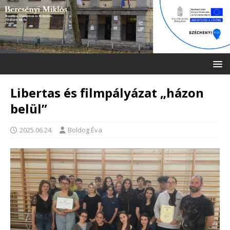
Libertas és filmpályázat „házon
belül”
2025.06.24.
Boldog Éva