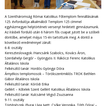
A Szentháromság Római Katolikus Főtemplom fennállásának
125. évfordulója alkalmából Templom 125 címmel
egyházmegyei helytörténeti versenyt hirdetett gimnáziumunk.
Az írásbeli forduló után 6 három fős csapat jutott be a szóbeli
döntőbe, amelyet május 15-én tartottunk meg. A döntő a
következő eredménnyel zárult:
6-8. osztály
Kereszteslovagok /Hancsárik Szabolcs, Kovács Áron,
Szerdahelyi Gergő/ – Gyöngyös II. Rákóczi Ferenc Katolikus
Általános Iskola
Felkészítő tanár: Hordós-Gyöngyi Dóra
Árnyékos templomosok – Törökszentmiklós TROK Bethlen
Gábor Általános Iskola
Felkészítő tanár: Kóródi Erika
Gellért – Kőtelek Szent Gellért Katolikus Általános Iskola
Felkészítő tanár: Kulcsárné Végső Zsuzsanna
9-11. osztály
Történészek /Burai Lívia Ivett, Csőke Veronika, Tóth Dóra/ –