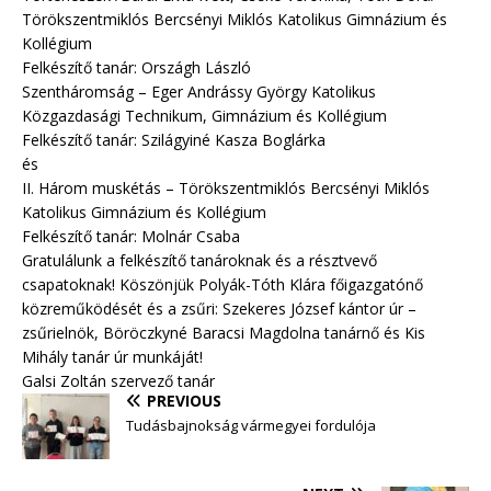
Törökszentmiklós Bercsényi Miklós Katolikus Gimnázium és
Kollégium
Felkészítő tanár: Országh László
Szentháromság – Eger Andrássy György Katolikus
Közgazdasági Technikum, Gimnázium és Kollégium
Felkészítő tanár: Szilágyiné Kasza Boglárka
és
II. Három muskétás – Törökszentmiklós Bercsényi Miklós
Katolikus Gimnázium és Kollégium
Felkészítő tanár: Molnár Csaba
Gratulálunk a felkészítő tanároknak és a résztvevő
csapatoknak! Köszönjük Polyák-Tóth Klára főigazgatónő
közreműködését és a zsűri: Szekeres József kántor úr –
zsűrielnök, Böröczkyné Baracsi Magdolna tanárnő és Kis
Mihály tanár úr munkáját!
Galsi Zoltán szervező tanár
PREVIOUS
Tudásbajnokság vármegyei fordulója