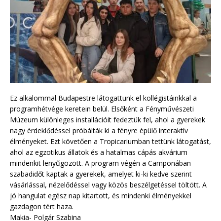
Ez alkalommal Budapestre látogattunk el kollégistáinkkal a
programhétvége keretein belül. Elsőként a Fényművészeti
Múzeum különleges installációit fedeztük fel, ahol a gyerekek
nagy érdeklődéssel próbálták ki a fényre épülő interaktív
élményeket. Ezt követően a Tropicariumban tettünk látogatást,
ahol az egzotikus állatok és a hatalmas cápás akvárium
mindenkit lenyűgözött. A program végén a Camponában
szabadidőt kaptak a gyerekek, amelyet ki-ki kedve szerint
vásárlással, nézelődéssel vagy közös beszélgetéssel töltött. A
jó hangulat egész nap kitartott, és mindenki élményekkel
gazdagon tért haza.
Makia- Polgár Szabina