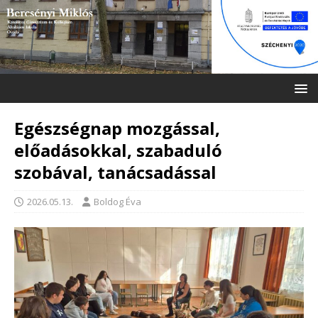
Egészségnap mozgással,
előadásokkal, szabaduló
szobával, tanácsadással
2026.05.13.
Boldog Éva