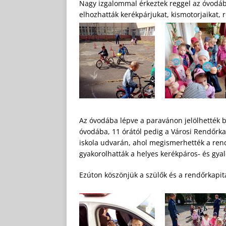
Nagy izgalommal érkeztek reggel az óvodá
elhozhatták kerékpárjukat, kismotorjaikat, ro
Az óvodába lépve a paravánon jelölhették be
óvodába, 11 órától pedig a Városi Rendőrk
iskola udvarán, ahol megismerhették a ren
gyakorolhatták a helyes kerékpáros- és gyal
Ezúton köszönjük a szülők és a rendőrkapi