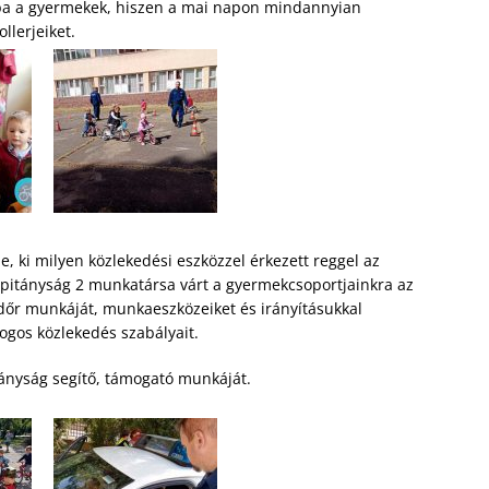
ba a gyermekek, hiszen a mai napon mindannyian
llerjeiket.
, ki milyen közlekedési eszközzel érkezett reggel az
apitányság 2 munkatársa várt a gyermekcsoportjainkra az
dőr munkáját, munkaeszközeiket és irányításukkal
ogos közlekedés szabályait.
tányság segítő, támogató munkáját.