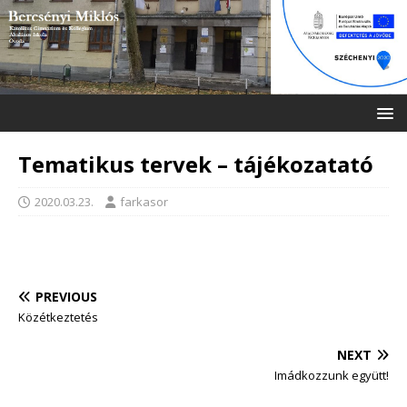
Tematikus tervek – tájékozatató
2020.03.23.
farkasor
PREVIOUS
Közétkeztetés
NEXT
Imádkozzunk együtt!