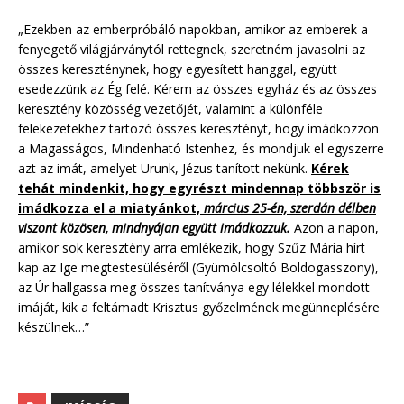
„Ezekben az emberpróbáló napokban, amikor az emberek a
fenyegető világjárványtól rettegnek, szeretném javasolni az
összes kereszténynek, hogy egyesített hanggal, együtt
esedezzünk az Ég felé. Kérem az összes egyház és az összes
keresztény közösség vezetőjét, valamint a különféle
felekezetekhez tartozó összes keresztényt, hogy imádkozzon
a Magasságos, Mindenható Istenhez, és mondjuk el egyszerre
azt az imát, amelyet Urunk, Jézus tanított nekünk.
Kérek
tehát mindenkit, hogy egyrészt mindennap többször is
imádkozza el a miatyánkot,
március 25-én, szerdán délben
viszont közösen, mindnyájan együtt imádkozzuk.
Azon a napon,
amikor sok keresztény arra emlékezik, hogy Szűz Mária hírt
kap az Ige megtestesüléséről (Gyümölcsoltó Boldogasszony),
az Úr hallgassa meg összes tanítványa egy lélekkel mondott
imáját, kik a feltámadt Krisztus győzelmének megünneplésére
készülnek…”