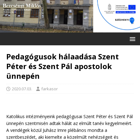
Pedagógusok hálaadása Szent
Péter és Szent Pál apostolok
ünnepén
2020.07.03.
farkasor
Katolikus intézményeink pedagógusai Szent Péter és Szent Pál
ünnepén szentmisén adtak hálát az elmúlt tanév kegyelmeiért.
A vendégek közül Juhász Imre plébános mondta a
szentbeszédet, aki kiemelte a közelmúlt nehézségeit és