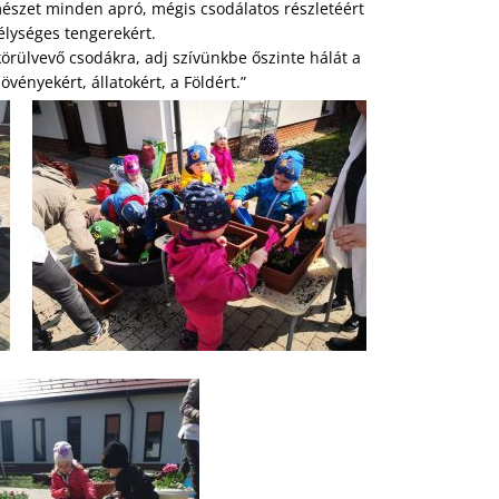
mészet minden apró, mégis csodálatos részletéért
lységes tengerekért.
örülvevő csodákra, adj szívünkbe őszinte hálát a
övényekért, állatokért, a Földért.”