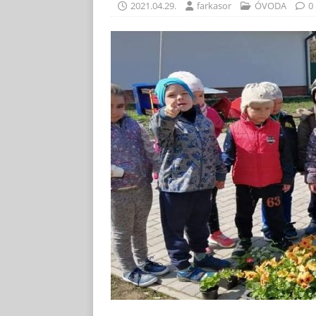
2021.04.29.
farkasor
ÓVODA
0