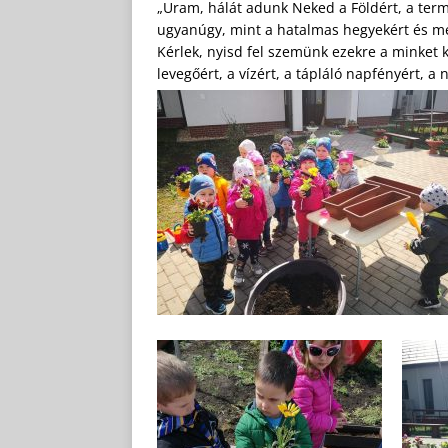
„Uram, hálát adunk Neked a Földért, a ter
ugyanúgy, mint a hatalmas hegyekért és mé
Kérlek, nyisd fel szemünk ezekre a minket k
levegőért, a vízért, a tápláló napfényért, a n