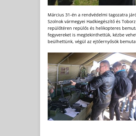
Március 31-én a rendvédelmi tagozatra járó
Szolnok vármegyei Hadkiegészítő és Toborzó
repülőtéren repülős és helikopteres bemut
fegyvereket is megtekinthettük, kézbe veh
beülhettünk, végül az ejtőernyősök bemuta