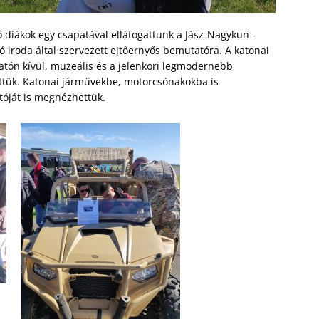
 diákok egy csapatával ellátogattunk a Jász-Nagykun-
 iroda által szervezett ejtőernyős bemutatóra. A katonai
atón kívül, muzeális és a jelenkori legmodernebb
ettük. Katonai járművekbe, motorcsónakokba is
tóját is megnézhettük.