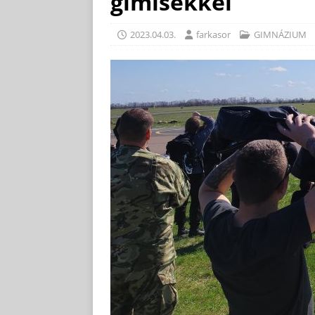
gimisekkel
2023.04.03.
farkasor
GIMNÁZIUM