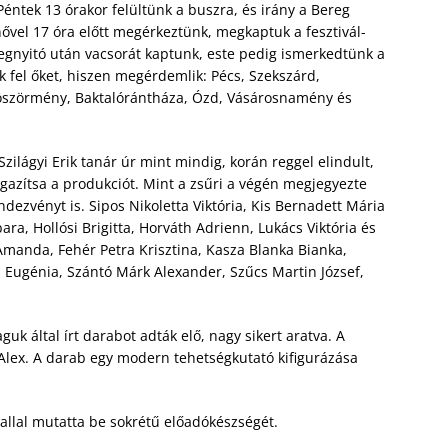
Péntek 13 órakor felültünk a buszra, és irány a Bereg
vel 17 óra előtt megérkeztünk, megkaptuk a fesztivál-
megnyitó után vacsorát kaptunk, este pedig ismerkedtünk a
uk fel őket, hiszen megérdemlik: Pécs, Szekszárd,
szörmény, Baktalórántháza, Ózd, Vásárosnamény és
zilágyi Erik tanár úr mint mindig, korán reggel elindult,
azítsa a produkciót. Mint a zsűri a végén megjegyezte
dezvényt is. Sipos Nikoletta Viktória, Kis Bernadett Mária
ara, Hollósi Brigitta, Horváth Adrienn, Lukács Viktória és
 Amanda, Fehér Petra Krisztina, Kasza Blanka Bianka,
 Eugénia, Szántó Márk Alexander, Szűcs Martin József,
guk által írt darabot adták elő, nagy sikert aratva. A
 Alex. A darab egy modern tehetségkutató kifigurázása
llal mutatta be sokrétű előadókészségét.