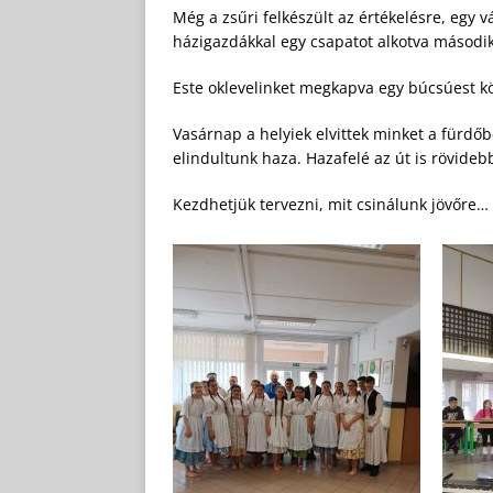
Még a zsűri felkészült az értékelésre, egy 
házigazdákkal egy csapatot alkotva második
Este oklevelinket megkapva egy búcsúest kö
Vasárnap a helyiek elvittek minket a fürdőb
elindultunk haza. Hazafelé az út is rövideb
Kezdhetjük tervezni, mit csinálunk jövőre…