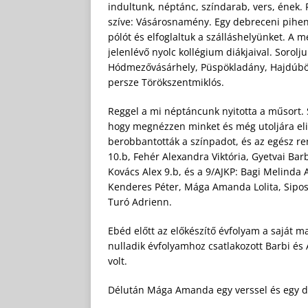
indultunk, néptánc, színdarab, vers, ének. 
szíve: Vásárosnamény. Egy debreceni pihenő
pólót és elfoglaltuk a szálláshelyünket. A 
jelenlévő nyolc kollégium diákjaival. Sorolj
Hódmezővásárhely, Püspökladány, Hajdúbö
persze Törökszentmiklós.
Reggel a mi néptáncunk nyitotta a műsort. S
hogy megnézzen minket és még utoljára elig
berobbantották a színpadot, és az egész ren
10.b, Fehér Alexandra Viktória, Gyetvai Barb
Kovács Alex 9.b, és a 9/AJKP: Bagi Melinda
Kenderes Péter, Mága Amanda Lolita, Sipos
Turó Adrienn.
Ebéd előtt az előkészítő évfolyam a saját ma
nulladik évfolyamhoz csatlakozott Barbi és
volt.
Délután Mága Amanda egy verssel és egy da