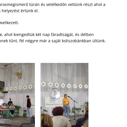
városmegismerő túrán és vetélkedőn vettünk részt ahol a
 helyezést értünk el.
vetkezett.
e, ahol kiengedtük két nap fáradtságát, és délben
bnek tűnt, fél négyre már a saját koliszobánkban ültünk.