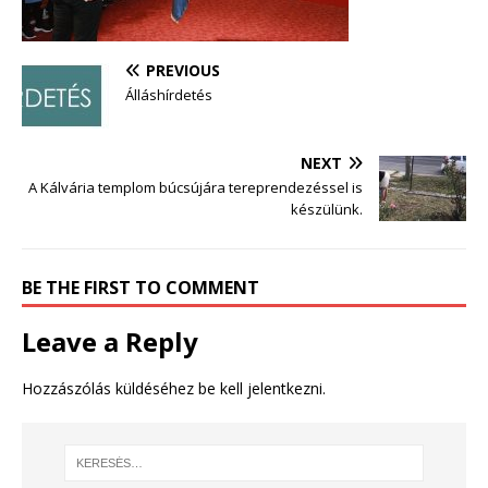
PREVIOUS
Álláshírdetés
NEXT
A Kálvária templom búcsújára tereprendezéssel is
készülünk.
BE THE FIRST TO COMMENT
Leave a Reply
Hozzászólás küldéséhez
be kell jelentkezni
.