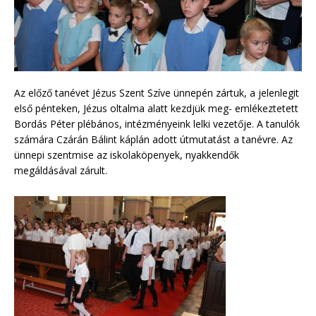
Az előző tanévet Jézus Szent Szíve ünnepén zártuk, a jelenlegit
első pénteken, Jézus oltalma alatt kezdjük meg- emlékeztetett
Bordás Péter plébános, intézményeink lelki vezetője. A tanulók
számára Czárán Bálint káplán adott útmutatást a tanévre. Az
ünnepi szentmise az iskolaköpenyek, nyakkendők
megáldásával zárult.