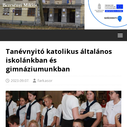
Tanévnyitó katolikus általános
iskolánkban és
gimnáziumunkban
2023.09.07.
farkasor