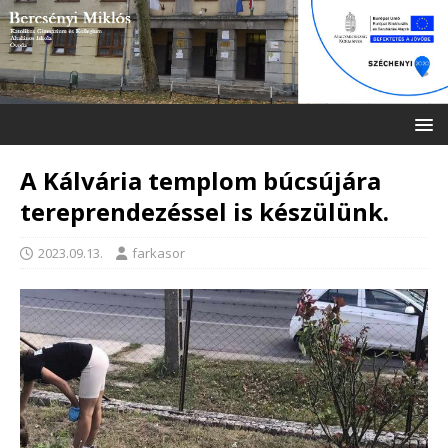
A Kálvária templom búcsújára
tereprendezéssel is készülünk.
2023.09.13.
farkasor