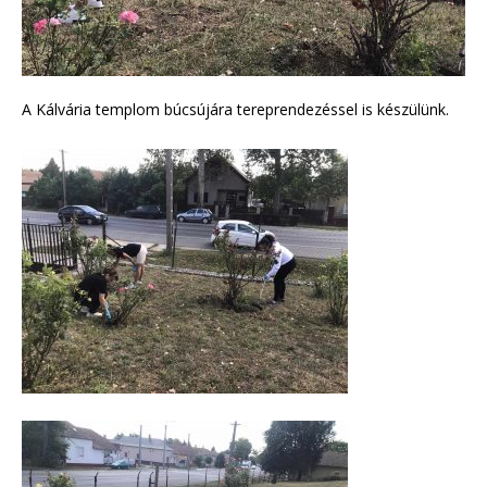
A Kálvária templom búcsújára tereprendezéssel is készülünk.