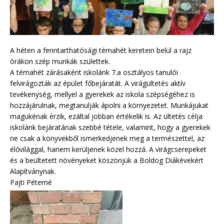
A héten a fenntarthatósági témahét keretein belül a rajz
órákon szép munkák születtek.
A témahét zárásaként iskolánk 7.a osztályos tanulói
felvirágozták az épület főbejáratát. A virágültetés aktív
tevékenység, mellyel a gyerekek az iskola szépségéhez is
hozzájárulnak, megtanulják ápolni a környezetet. Munkájukat
magukénak érzik, ezáltal jobban értékelik is. Az ültetés célja
iskolánk bejáratának szebbé tétele, valamint, hogy a gyerekek
ne csak a könyvekből ismerkedjenek meg a természettel, az
élővilággal, hanem kerüljenek közel hozzá. A virágcserepeket
és a beültetett növényeket köszönjük a Boldog Diákévekért
Alapítványnak.
Pajti Péterné