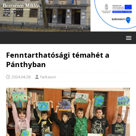
Fenntarthatósági témahét a
Pánthyban
2024.04.28.
farkasor