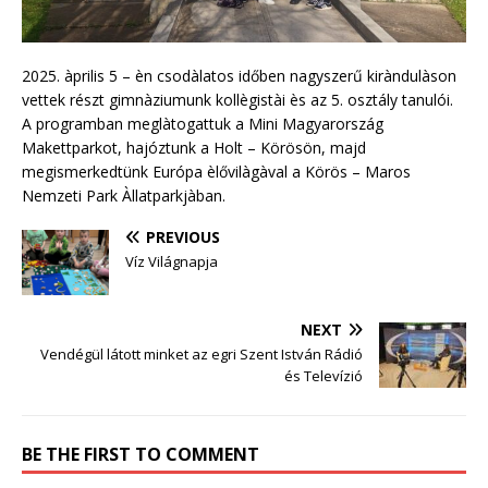
2025. àprilis 5 – èn csodàlatos időben nagyszerű kiràndulàson
vettek részt gimnàziumunk kollègistài ès az 5. osztály tanulói.
A programban meglàtogattuk a Mini Magyarország
Makettparkot, hajóztunk a Holt – Körösön, majd
megismerkedtünk Európa èlővilàgàval a Körös – Maros
Nemzeti Park Àllatparkjàban.
PREVIOUS
Víz Világnapja
NEXT
Vendégül látott minket az egri Szent István Rádió
és Televízió
BE THE FIRST TO COMMENT