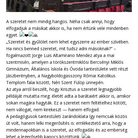
A szeretet nem mindig hangos. Néha csak annyi, hogy
elfogadjuk a másikat akkor is, ha nem értünk vele mindenben
egyet.
„Szeretet és gyűlölet nem lehet egyszerre az ember szívében.
Ha nincs benned szeretet, mit tudsz adni másoknak?” –
fogalmazott Jorge Luis Altamirano Mendez atya a mai
szentmisén, amelyen a törökszentmiklósi Bercsényi Miklós
Gimnázium, Általános Iskola és Óvoda tantestülete vett részt
Jászberényben, a Nagyboldogasszony Római Katolikus
Templom falai között, Néri Szent Fülöp ünnepén.
Az atya arról beszélt, hogy Krisztus a szeretet legnagyobb
példáját mutatta meg: életét adta a barátaiért akkor is, amikor
sokan magára hagyták. Ez a szeretet nem feltételhez kötött,
nem válogat, nem kirekeszt — hanem elfogad.
A pedagógusok tantestületi zarándoklata így nemcsak közös
út volt, hanem lelki megerősítés is: emlékeztető arra, hogy a
mindennapokban is a szeretet, az elfogadás és az emberség
lehet a legerősebb kapocs közöttünk.