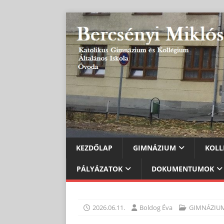
KEZDŐLAP
GIMNÁZIUM
KOLL
PÁLYÁZATOK
DOKUMENTUMOK
2026.06.11.
Boldog Éva
GIMNÁZIU